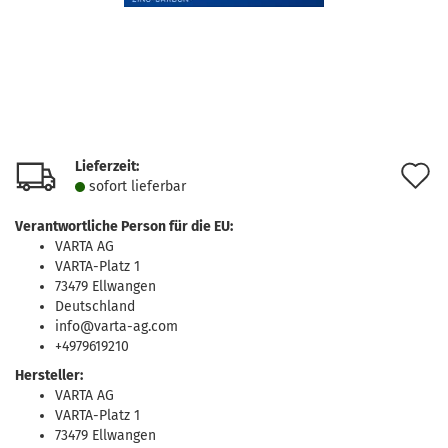
Lieferzeit:
A
sofort lie­fer­bar
d
Verantwortliche Person für die EU:
M
VARTA AG
VARTA-Platz 1
73479 Ellwangen
Deutschland
info@varta-ag.com
+4979619210
Hersteller:
VARTA AG
VARTA-Platz 1
73479 Ellwangen