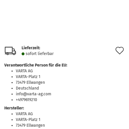
Lieferzeit:
A
sofort lie­fer­bar
d
Verantwortliche Person für die EU:
M
VARTA AG
VARTA-Platz 1
73479 Ellwangen
Deutschland
info@varta-ag.com
+4979619210
Hersteller:
VARTA AG
VARTA-Platz 1
73479 Ellwangen